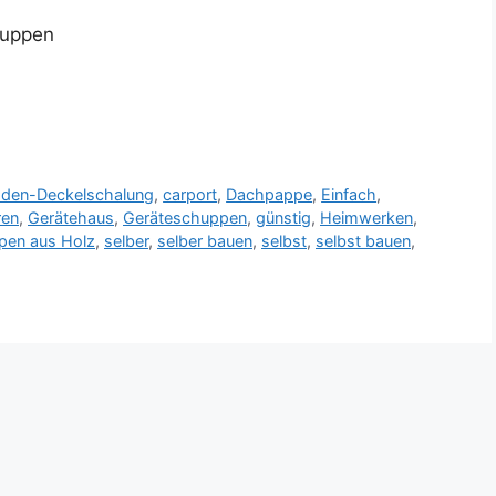
huppen
den-Deckelschalung
,
carport
,
Dachpappe
,
Einfach
,
ren
,
Gerätehaus
,
Geräteschuppen
,
günstig
,
Heimwerken
,
pen aus Holz
,
selber
,
selber bauen
,
selbst
,
selbst bauen
,