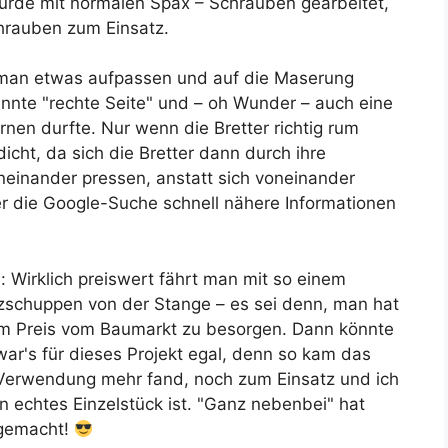
wurde mit normalen Spax – Schrauben gearbeitet,
hrauben zum Einsatz.
s man etwas aufpassen und auf die Maserung
annte "rechte Seite" und – oh Wunder – auch eine
ernen durfte. Nur wenn die Bretter richtig rum
icht, da sich die Bretter dann durch ihre
neinander pressen, anstatt sich voneinander
er die Google-Suche schnell nähere Informationen
: Wirklich preiswert fährt man mit so einem
lzschuppen von der Stange – es sei denn, man hat
dem Preis vom Baumarkt zu besorgen. Dann könnte
ar's für dieses Projekt egal, denn so kam das
 Verwendung mehr fand, noch zum Einsatz und ich
 echtes Einzelstück ist. "Ganz nebenbei" hat
 gemacht!