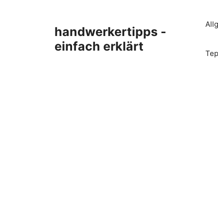
Zum
Inhalt
All
handwerkertipps -
springen
einfach erklärt
Tep