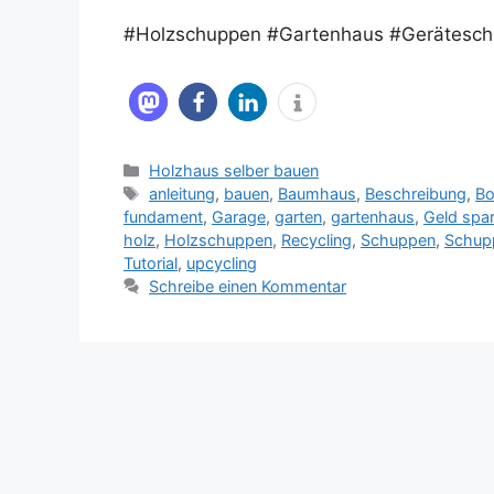
#Holzschuppen #Gartenhaus #Gerätesc
Kategorien
Holzhaus selber bauen
Schlagwörter
anleitung
,
bauen
,
Baumhaus
,
Beschreibung
,
Bo
fundament
,
Garage
,
garten
,
gartenhaus
,
Geld spa
holz
,
Holzschuppen
,
Recycling
,
Schuppen
,
Schup
Tutorial
,
upcycling
Schreibe einen Kommentar