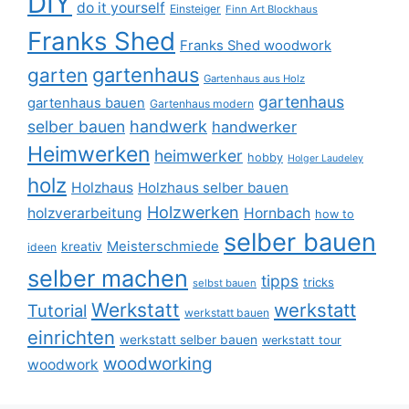
DIY
do it yourself
Einsteiger
Finn Art Blockhaus
Franks Shed
Franks Shed woodwork
gartenhaus
garten
Gartenhaus aus Holz
gartenhaus
gartenhaus bauen
Gartenhaus modern
selber bauen
handwerk
handwerker
Heimwerken
heimwerker
hobby
Holger Laudeley
holz
Holzhaus
Holzhaus selber bauen
Holzwerken
holzverarbeitung
Hornbach
how to
selber bauen
Meisterschmiede
kreativ
ideen
selber machen
tipps
tricks
selbst bauen
Werkstatt
werkstatt
Tutorial
werkstatt bauen
einrichten
werkstatt selber bauen
werkstatt tour
woodworking
woodwork