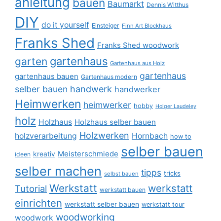
anleitung
bauen
Baumarkt
Dennis Witthus
DIY
do it yourself
Einsteiger
Finn Art Blockhaus
Franks Shed
Franks Shed woodwork
gartenhaus
garten
Gartenhaus aus Holz
gartenhaus
gartenhaus bauen
Gartenhaus modern
selber bauen
handwerk
handwerker
Heimwerken
heimwerker
hobby
Holger Laudeley
holz
Holzhaus
Holzhaus selber bauen
Holzwerken
holzverarbeitung
Hornbach
how to
selber bauen
Meisterschmiede
kreativ
ideen
selber machen
tipps
tricks
selbst bauen
Werkstatt
werkstatt
Tutorial
werkstatt bauen
einrichten
werkstatt selber bauen
werkstatt tour
woodworking
woodwork