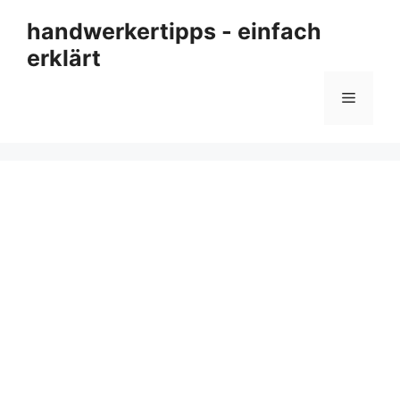
Zum
handwerkertipps - einfach
Inhalt
erklärt
springen
Menü