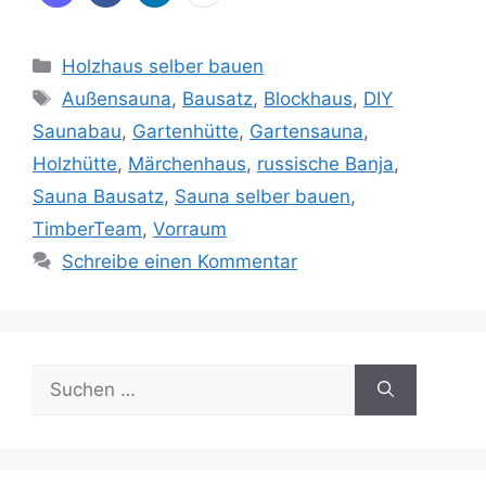
Kategorien
Holzhaus selber bauen
Schlagwörter
Außensauna
,
Bausatz
,
Blockhaus
,
DIY
Saunabau
,
Gartenhütte
,
Gartensauna
,
Holzhütte
,
Märchenhaus
,
russische Banja
,
Sauna Bausatz
,
Sauna selber bauen
,
TimberTeam
,
Vorraum
Schreibe einen Kommentar
Suche
nach: