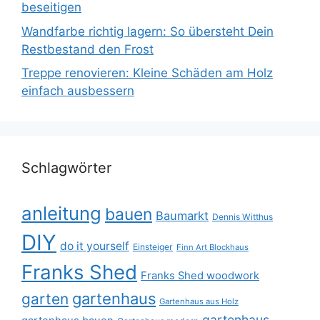
beseitigen
Wandfarbe richtig lagern: So übersteht Dein
Restbestand den Frost
Treppe renovieren: Kleine Schäden am Holz
einfach ausbessern
Schlagwörter
anleitung
bauen
Baumarkt
Dennis Witthus
DIY
do it yourself
Einsteiger
Finn Art Blockhaus
Franks Shed
Franks Shed woodwork
gartenhaus
garten
Gartenhaus aus Holz
gartenhaus