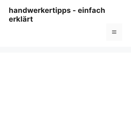
Zum
handwerkertipps - einfach
Inhalt
erklärt
springen
Menü