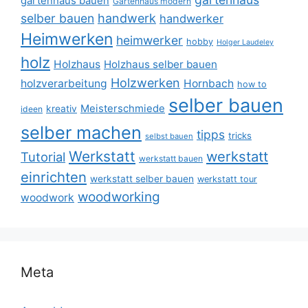
gartenhaus bauen
Gartenhaus modern
selber bauen
handwerk
handwerker
Heimwerken
heimwerker
hobby
Holger Laudeley
holz
Holzhaus
Holzhaus selber bauen
Holzwerken
holzverarbeitung
Hornbach
how to
selber bauen
Meisterschmiede
kreativ
ideen
selber machen
tipps
tricks
selbst bauen
Werkstatt
werkstatt
Tutorial
werkstatt bauen
einrichten
werkstatt selber bauen
werkstatt tour
woodworking
woodwork
Meta