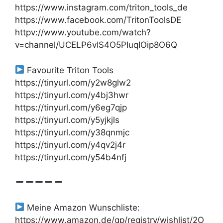
https://www.instagram.com/triton_tools_de
https://www.facebook.com/TritonToolsDE
httpv://www.youtube.com/watch?
v=channel/UCELP6vIS4O5PIuqIOip8O6Q
Favourite Triton Tools
https://tinyurl.com/y2w8glw2
https://tinyurl.com/y4bj3hwr
https://tinyurl.com/y6eg7qjp
https://tinyurl.com/y5yjkjls
https://tinyurl.com/y38qnmjc
https://tinyurl.com/y4qv2j4r
https://tinyurl.com/y54b4nfj
Meine Amazon Wunschliste:
https://www.amazon.de/gp/registry/wishlist/2O