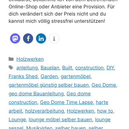
Online-Shop oder Anbieter eine Provision. Für
dich verändert sich der Preis nicht und du
kannst mich völlig stressfrei unterstützen!
Kategorien
Holzwerken
Schlagwörter
anleitung
,
Bauplan
,
Built
,
construction
,
DIY
,
Franks Shed
,
Garden
,
gartenmöbel
,
gartenmöbel günstig selber bauen
,
Geo Dome
,
geo dome Bauanleitung
,
Geo dome
construction
,
Geo Dome Time Lapse
,
harte
arbeit
,
holzverarbeitung
,
Holzwerken
,
how to
,
Lounge
,
lounge möbel selber bauen
,
lounge
sessel
,
Musikvideo
,
selber bauen
,
selber