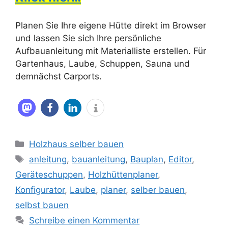
Planen Sie Ihre eigene Hütte direkt im Browser
und lassen Sie sich Ihre persönliche
Aufbauanleitung mit Materialliste erstellen. Für
Gartenhaus, Laube, Schuppen, Sauna und
demnächst Carports.
Kategorien
Holzhaus selber bauen
Schlagwörter
anleitung
,
bauanleitung
,
Bauplan
,
Editor
,
Geräteschuppen
,
Holzhüttenplaner
,
Konfigurator
,
Laube
,
planer
,
selber bauen
,
selbst bauen
Schreibe einen Kommentar