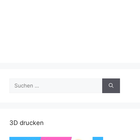
Suche
nach:
3D drucken