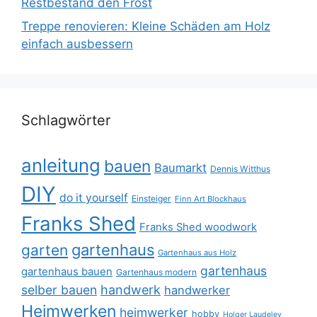
Restbestand den Frost
Treppe renovieren: Kleine Schäden am Holz
einfach ausbessern
Schlagwörter
anleitung
bauen
Baumarkt
Dennis Witthus
DIY
do it yourself
Einsteiger
Finn Art Blockhaus
Franks Shed
Franks Shed woodwork
gartenhaus
garten
Gartenhaus aus Holz
gartenhaus
gartenhaus bauen
Gartenhaus modern
selber bauen
handwerk
handwerker
Heimwerken
heimwerker
hobby
Holger Laudeley