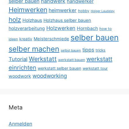
selber bauen
handwerk
handwerker
Heimwerken
heimwerker
hobby
Holger Laudeley
holz
Holzhaus
Holzhaus selber bauen
Holzwerken
holzverarbeitung
Hornbach
how to
selber bauen
Meisterschmiede
kreativ
ideen
selber machen
tipps
tricks
selbst bauen
Werkstatt
werkstatt
Tutorial
werkstatt bauen
einrichten
werkstatt selber bauen
werkstatt tour
woodworking
woodwork
Meta
Anmelden