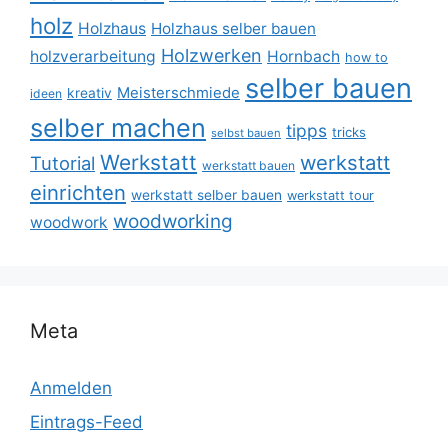
holz
Holzhaus
Holzhaus selber bauen
Holzwerken
holzverarbeitung
Hornbach
how to
selber bauen
Meisterschmiede
kreativ
ideen
selber machen
tipps
tricks
selbst bauen
Werkstatt
werkstatt
Tutorial
werkstatt bauen
einrichten
werkstatt selber bauen
werkstatt tour
woodworking
woodwork
Meta
Anmelden
Eintrags-Feed