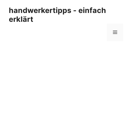
Zum
handwerkertipps - einfach
Inhalt
erklärt
springen
Menü