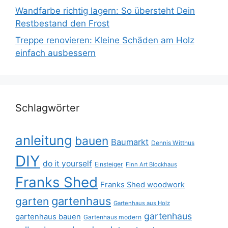
Wandfarbe richtig lagern: So übersteht Dein
Restbestand den Frost
Treppe renovieren: Kleine Schäden am Holz
einfach ausbessern
Schlagwörter
anleitung
bauen
Baumarkt
Dennis Witthus
DIY
do it yourself
Einsteiger
Finn Art Blockhaus
Franks Shed
Franks Shed woodwork
gartenhaus
garten
Gartenhaus aus Holz
gartenhaus
gartenhaus bauen
Gartenhaus modern