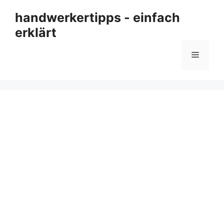
Zum
handwerkertipps - einfach
Inhalt
erklärt
springen
Menü