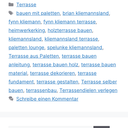
Kategorien
Terrasse
Schlagwörter
bauen mit paletten
,
brian kliemannsland
,
fynn kliemann
,
fynn kliemann terrasse
,
heimwerkerking
,
holzterrasse bauen
,
kliemannsland
,
kliemannsland terrasse
,
paletten lounge
,
spelunke kliemannsland
,
Terrasse aus Paletten
,
terrasse bauen
anleitung
,
terrasse bauen holz
,
terrasse bauen
material
,
terrasse dekorieren
,
terrasse
fundament
,
terrasse gestalten
,
Terrasse selber
bauen
,
terrassenbau
,
Terrassendielen verlegen
Schreibe einen Kommentar