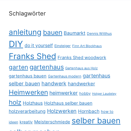
Schlagwörter
anleitung
bauen
Baumarkt
Dennis Witthus
DIY
do it yourself
Einsteiger
Finn Art Blockhaus
Franks Shed
Franks Shed woodwork
gartenhaus
garten
Gartenhaus aus Holz
gartenhaus
gartenhaus bauen
Gartenhaus modern
selber bauen
handwerk
handwerker
Heimwerken
heimwerker
hobby
Holger Laudeley
holz
Holzhaus
Holzhaus selber bauen
Holzwerken
holzverarbeitung
Hornbach
how to
selber bauen
Meisterschmiede
kreativ
ideen