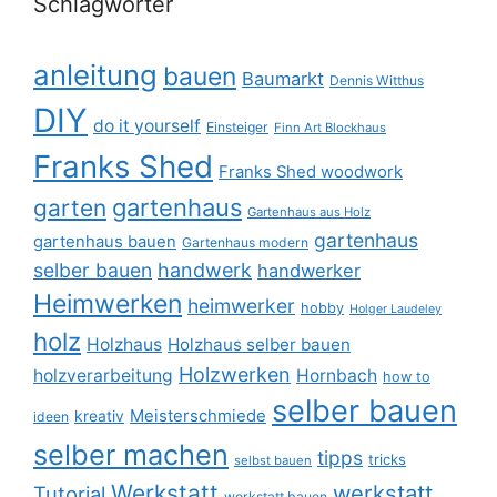
Schlagwörter
anleitung
bauen
Baumarkt
Dennis Witthus
DIY
do it yourself
Einsteiger
Finn Art Blockhaus
Franks Shed
Franks Shed woodwork
gartenhaus
garten
Gartenhaus aus Holz
gartenhaus
gartenhaus bauen
Gartenhaus modern
selber bauen
handwerk
handwerker
Heimwerken
heimwerker
hobby
Holger Laudeley
holz
Holzhaus
Holzhaus selber bauen
Holzwerken
holzverarbeitung
Hornbach
how to
selber bauen
Meisterschmiede
kreativ
ideen
selber machen
tipps
tricks
selbst bauen
Werkstatt
werkstatt
Tutorial
werkstatt bauen