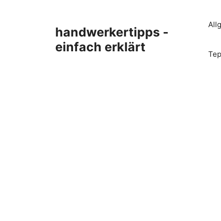
Zum
Inhalt
All
handwerkertipps -
springen
einfach erklärt
Tep