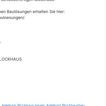
en Baulösungen erhalten Sie hier:
auloesungen/.
L
BLOCKHAUS
,
Anleitung Blockhaus bauen
,
Anleitung Blockhausbau
,