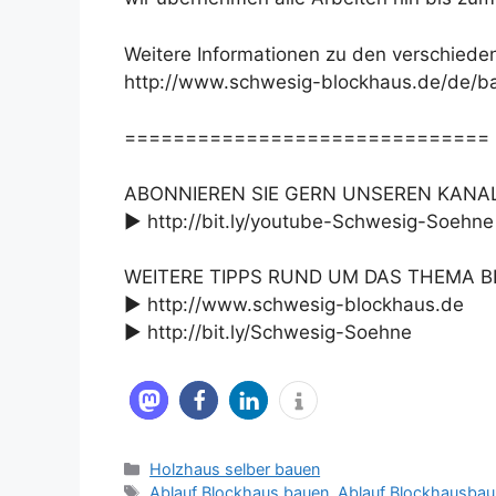
Weitere Informationen zu den verschieden
http://www.schwesig-blockhaus.de/de/b
==============================
ABONNIEREN SIE GERN UNSEREN KANA
► http://bit.ly/youtube-Schwesig-Soehne
WEITERE TIPPS RUND UM DAS THEMA 
► http://www.schwesig-blockhaus.de
► http://bit.ly/Schwesig-Soehne
Kategorien
Holzhaus selber bauen
Schlagwörter
Ablauf Blockhaus bauen
,
Ablauf Blockhausbau