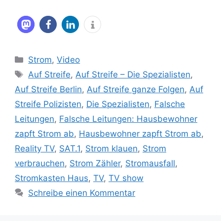
Kategorien
Strom
,
Video
Schlagwörter
Auf Streife
,
Auf Streife – Die Spezialisten
,
Auf Streife Berlin
,
Auf Streife ganze Folgen
,
Auf
Streife Polizisten
,
Die Spezialisten
,
Falsche
Leitungen
,
Falsche Leitungen: Hausbewohner
zapft Strom ab
,
Hausbewohner zapft Strom ab
,
Reality TV
,
SAT.1
,
Strom klauen
,
Strom
verbrauchen
,
Strom Zähler
,
Stromausfall
,
Stromkasten Haus
,
TV
,
TV show
Schreibe einen Kommentar