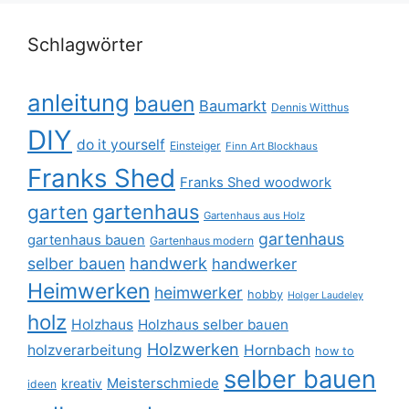
Schlagwörter
anleitung
bauen
Baumarkt
Dennis Witthus
DIY
do it yourself
Einsteiger
Finn Art Blockhaus
Franks Shed
Franks Shed woodwork
gartenhaus
garten
Gartenhaus aus Holz
gartenhaus
gartenhaus bauen
Gartenhaus modern
selber bauen
handwerk
handwerker
Heimwerken
heimwerker
hobby
Holger Laudeley
holz
Holzhaus
Holzhaus selber bauen
Holzwerken
holzverarbeitung
Hornbach
how to
selber bauen
Meisterschmiede
kreativ
ideen