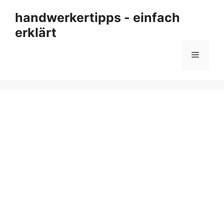
Zum
handwerkertipps - einfach
Inhalt
erklärt
springen
Menü