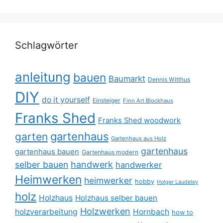
Schlagwörter
anleitung
bauen
Baumarkt
Dennis Witthus
DIY
do it yourself
Einsteiger
Finn Art Blockhaus
Franks Shed
Franks Shed woodwork
gartenhaus
garten
Gartenhaus aus Holz
gartenhaus
gartenhaus bauen
Gartenhaus modern
selber bauen
handwerk
handwerker
Heimwerken
heimwerker
hobby
Holger Laudeley
holz
Holzhaus
Holzhaus selber bauen
Holzwerken
holzverarbeitung
Hornbach
how to