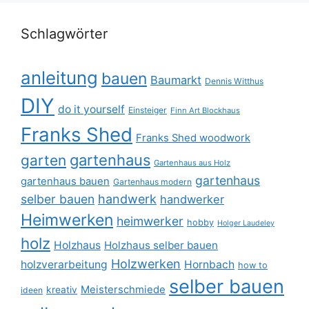
Schlagwörter
anleitung
bauen
Baumarkt
Dennis Witthus
DIY
do it yourself
Einsteiger
Finn Art Blockhaus
Franks Shed
Franks Shed woodwork
gartenhaus
garten
Gartenhaus aus Holz
gartenhaus
gartenhaus bauen
Gartenhaus modern
selber bauen
handwerk
handwerker
Heimwerken
heimwerker
hobby
Holger Laudeley
holz
Holzhaus
Holzhaus selber bauen
Holzwerken
holzverarbeitung
Hornbach
how to
selber bauen
Meisterschmiede
kreativ
ideen