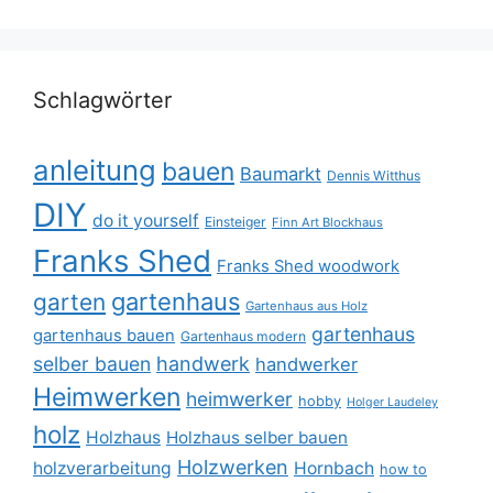
Schlagwörter
anleitung
bauen
Baumarkt
Dennis Witthus
DIY
do it yourself
Einsteiger
Finn Art Blockhaus
Franks Shed
Franks Shed woodwork
gartenhaus
garten
Gartenhaus aus Holz
gartenhaus
gartenhaus bauen
Gartenhaus modern
selber bauen
handwerk
handwerker
Heimwerken
heimwerker
hobby
Holger Laudeley
holz
Holzhaus
Holzhaus selber bauen
Holzwerken
holzverarbeitung
Hornbach
how to