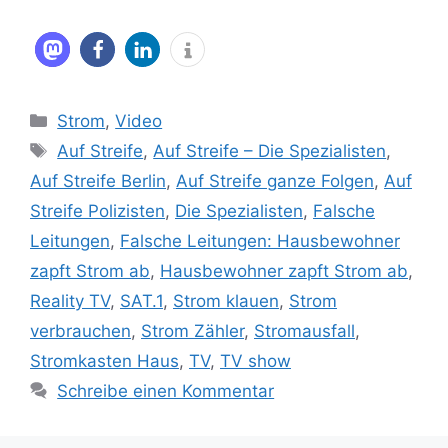
Kategorien
Strom
,
Video
Schlagwörter
Auf Streife
,
Auf Streife – Die Spezialisten
,
Auf Streife Berlin
,
Auf Streife ganze Folgen
,
Auf
Streife Polizisten
,
Die Spezialisten
,
Falsche
Leitungen
,
Falsche Leitungen: Hausbewohner
zapft Strom ab
,
Hausbewohner zapft Strom ab
,
Reality TV
,
SAT.1
,
Strom klauen
,
Strom
verbrauchen
,
Strom Zähler
,
Stromausfall
,
Stromkasten Haus
,
TV
,
TV show
Schreibe einen Kommentar