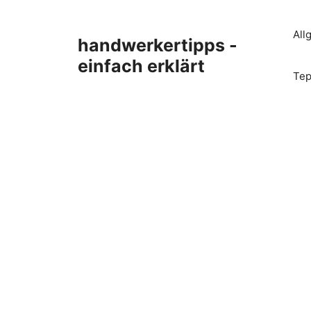
Zum
Inhalt
All
handwerkertipps -
springen
einfach erklärt
Tep