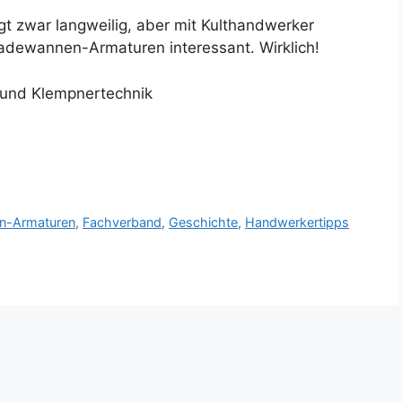
gt zwar langweilig, aber mit Kulthandwerker
adewannen-Armaturen interessant. Wirklich!
 und Klempnertechnik
n-Armaturen
,
Fachverband
,
Geschichte
,
Handwerkertipps