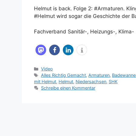
Helmut is back. Folge 2: #Armaturen. Klin
#Helmut wird sogar die Geschichte der B
Fachverband Sanitär-, Heizungs-, Klima-
Kategorien
Video
Schlagwörter
Alles Richtig Gemacht
,
Armaturen
,
Badewanne
mit Helmut
,
Helmut
,
Niedersachsen
,
SHK
Schreibe einen Kommentar