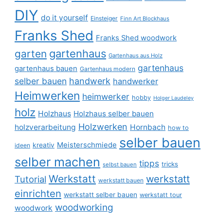
DIY
do it yourself
Einsteiger
Finn Art Blockhaus
Franks Shed
Franks Shed woodwork
gartenhaus
garten
Gartenhaus aus Holz
gartenhaus
gartenhaus bauen
Gartenhaus modern
selber bauen
handwerk
handwerker
Heimwerken
heimwerker
hobby
Holger Laudeley
holz
Holzhaus
Holzhaus selber bauen
Holzwerken
holzverarbeitung
Hornbach
how to
selber bauen
Meisterschmiede
kreativ
ideen
selber machen
tipps
tricks
selbst bauen
Werkstatt
werkstatt
Tutorial
werkstatt bauen
einrichten
werkstatt selber bauen
werkstatt tour
woodworking
woodwork