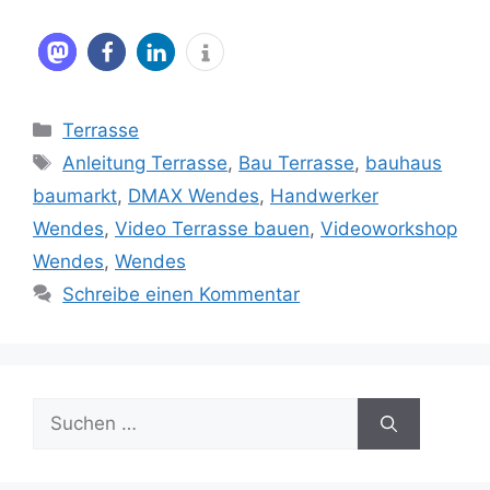
Kategorien
Terrasse
Schlagwörter
Anleitung Terrasse
,
Bau Terrasse
,
bauhaus
baumarkt
,
DMAX Wendes
,
Handwerker
Wendes
,
Video Terrasse bauen
,
Videoworkshop
Wendes
,
Wendes
Schreibe einen Kommentar
Suche
nach: