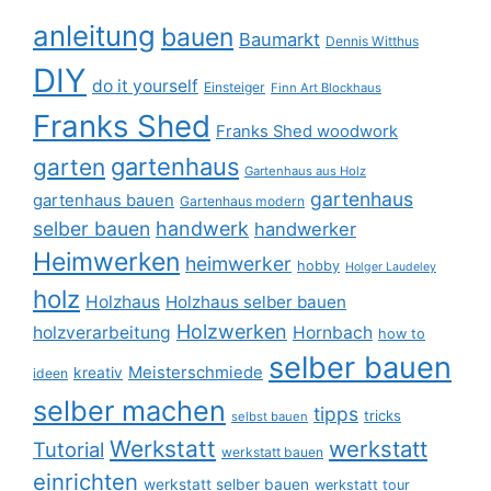
anleitung
bauen
Baumarkt
Dennis Witthus
DIY
do it yourself
Einsteiger
Finn Art Blockhaus
Franks Shed
Franks Shed woodwork
gartenhaus
garten
Gartenhaus aus Holz
gartenhaus
gartenhaus bauen
Gartenhaus modern
selber bauen
handwerk
handwerker
Heimwerken
heimwerker
hobby
Holger Laudeley
holz
Holzhaus
Holzhaus selber bauen
Holzwerken
holzverarbeitung
Hornbach
how to
selber bauen
Meisterschmiede
kreativ
ideen
selber machen
tipps
tricks
selbst bauen
Werkstatt
werkstatt
Tutorial
werkstatt bauen
einrichten
werkstatt selber bauen
werkstatt tour