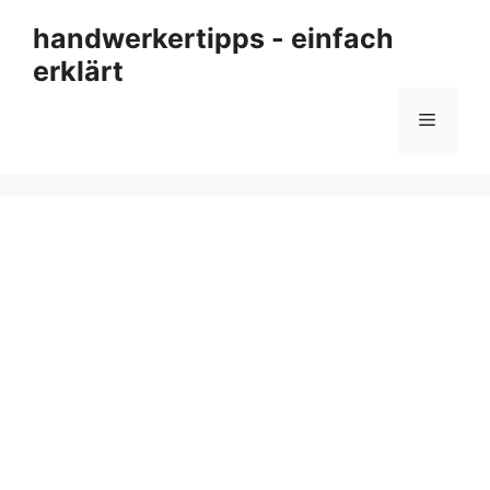
Zum
handwerkertipps - einfach
Inhalt
erklärt
springen
Menü