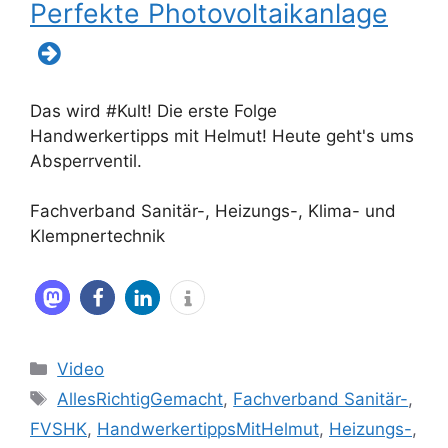
Perfekte Photovoltaikanlage
Das wird #Kult! Die erste Folge
Handwerkertipps mit Helmut! Heute geht's ums
Absperrventil.
Fachverband Sanitär-, Heizungs-, Klima- und
Klempnertechnik
Kategorien
Video
Schlagwörter
AllesRichtigGemacht
,
Fachverband Sanitär-
,
FVSHK
,
HandwerkertippsMitHelmut
,
Heizungs-
,