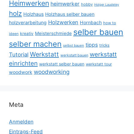
Heimwerken
heimwerker
hobby
Holger Laudeley
holz
Holzhaus
Holzhaus selber bauen
Holzwerken
holzverarbeitung
Hornbach
how to
selber bauen
Meisterschmiede
kreativ
ideen
selber machen
tipps
tricks
selbst bauen
Werkstatt
werkstatt
Tutorial
werkstatt bauen
einrichten
werkstatt selber bauen
werkstatt tour
woodworking
woodwork
Meta
Anmelden
Eintrags-Feed