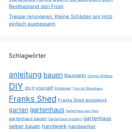
Restbestand den Frost
Treppe renovieren: Kleine Schäden am Holz
einfach ausbessern
Schlagwörter
anleitung
bauen
Baumarkt
Dennis Witthus
DIY
do it yourself
Einsteiger
Finn Art Blockhaus
Franks Shed
Franks Shed woodwork
gartenhaus
garten
Gartenhaus aus Holz
gartenhaus
gartenhaus bauen
Gartenhaus modern
selber bauen
handwerk
handwerker