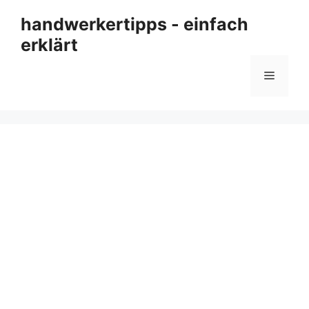
Zum
handwerkertipps - einfach
Inhalt
erklärt
springen
Menü