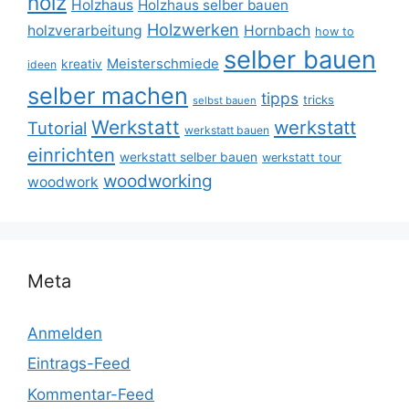
holz
Holzhaus
Holzhaus selber bauen
Holzwerken
holzverarbeitung
Hornbach
how to
selber bauen
Meisterschmiede
kreativ
ideen
selber machen
tipps
tricks
selbst bauen
Werkstatt
werkstatt
Tutorial
werkstatt bauen
einrichten
werkstatt selber bauen
werkstatt tour
woodworking
woodwork
Meta
Anmelden
Eintrags-Feed
Kommentar-Feed