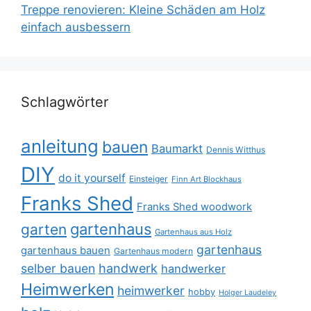
Treppe renovieren: Kleine Schäden am Holz
einfach ausbessern
Schlagwörter
anleitung
bauen
Baumarkt
Dennis Witthus
DIY
do it yourself
Einsteiger
Finn Art Blockhaus
Franks Shed
Franks Shed woodwork
gartenhaus
garten
Gartenhaus aus Holz
gartenhaus
gartenhaus bauen
Gartenhaus modern
selber bauen
handwerk
handwerker
Heimwerken
heimwerker
hobby
Holger Laudeley