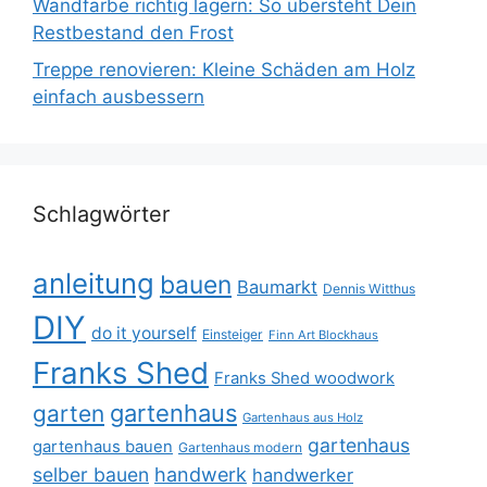
Wandfarbe richtig lagern: So übersteht Dein
Restbestand den Frost
Treppe renovieren: Kleine Schäden am Holz
einfach ausbessern
Schlagwörter
anleitung
bauen
Baumarkt
Dennis Witthus
DIY
do it yourself
Einsteiger
Finn Art Blockhaus
Franks Shed
Franks Shed woodwork
gartenhaus
garten
Gartenhaus aus Holz
gartenhaus
gartenhaus bauen
Gartenhaus modern
selber bauen
handwerk
handwerker