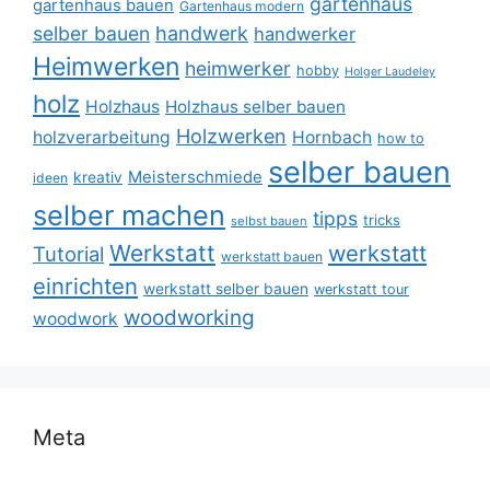
gartenhaus
gartenhaus bauen
Gartenhaus modern
selber bauen
handwerk
handwerker
Heimwerken
heimwerker
hobby
Holger Laudeley
holz
Holzhaus
Holzhaus selber bauen
Holzwerken
holzverarbeitung
Hornbach
how to
selber bauen
Meisterschmiede
kreativ
ideen
selber machen
tipps
tricks
selbst bauen
Werkstatt
werkstatt
Tutorial
werkstatt bauen
einrichten
werkstatt selber bauen
werkstatt tour
woodworking
woodwork
Meta