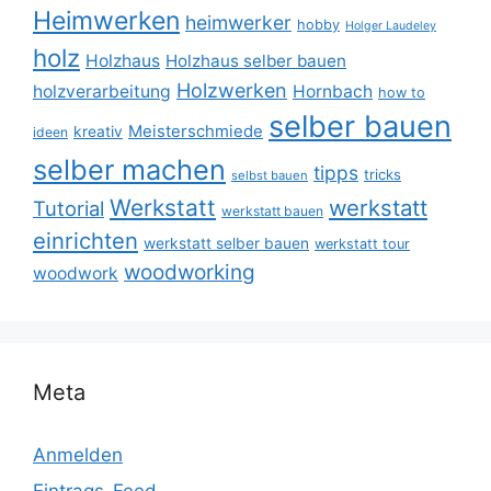
Heimwerken
heimwerker
hobby
Holger Laudeley
holz
Holzhaus
Holzhaus selber bauen
Holzwerken
holzverarbeitung
Hornbach
how to
selber bauen
Meisterschmiede
kreativ
ideen
selber machen
tipps
tricks
selbst bauen
Werkstatt
werkstatt
Tutorial
werkstatt bauen
einrichten
werkstatt selber bauen
werkstatt tour
woodworking
woodwork
Meta
Anmelden