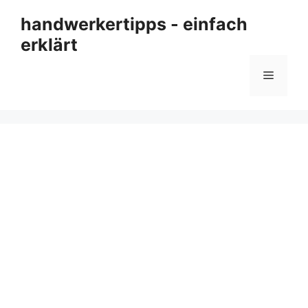
Zum
handwerkertipps - einfach
Inhalt
erklärt
springen
Menü