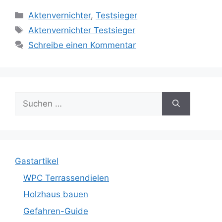
Kategorien
Aktenvernichter
,
Testsieger
Schlagwörter
Aktenvernichter Testsieger
Schreibe einen Kommentar
Suche
nach:
Gastartikel
WPC Terrassendielen
Holzhaus bauen
Gefahren-Guide