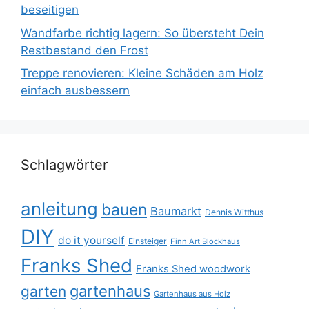
beseitigen
Wandfarbe richtig lagern: So übersteht Dein
Restbestand den Frost
Treppe renovieren: Kleine Schäden am Holz
einfach ausbessern
Schlagwörter
anleitung
bauen
Baumarkt
Dennis Witthus
DIY
do it yourself
Einsteiger
Finn Art Blockhaus
Franks Shed
Franks Shed woodwork
gartenhaus
garten
Gartenhaus aus Holz