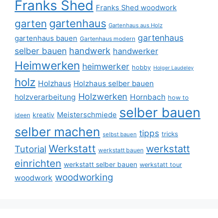
Franks Shed
Franks Shed woodwork
gartenhaus
garten
Gartenhaus aus Holz
gartenhaus
gartenhaus bauen
Gartenhaus modern
selber bauen
handwerk
handwerker
Heimwerken
heimwerker
hobby
Holger Laudeley
holz
Holzhaus
Holzhaus selber bauen
Holzwerken
holzverarbeitung
Hornbach
how to
selber bauen
Meisterschmiede
kreativ
ideen
selber machen
tipps
tricks
selbst bauen
Werkstatt
werkstatt
Tutorial
werkstatt bauen
einrichten
werkstatt selber bauen
werkstatt tour
woodworking
woodwork