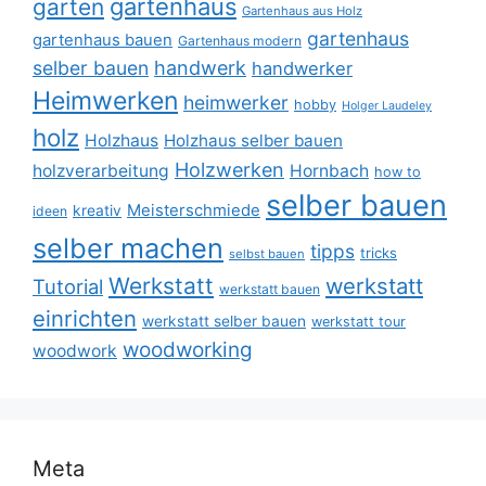
gartenhaus
garten
Gartenhaus aus Holz
gartenhaus
gartenhaus bauen
Gartenhaus modern
selber bauen
handwerk
handwerker
Heimwerken
heimwerker
hobby
Holger Laudeley
holz
Holzhaus
Holzhaus selber bauen
Holzwerken
holzverarbeitung
Hornbach
how to
selber bauen
Meisterschmiede
kreativ
ideen
selber machen
tipps
tricks
selbst bauen
Werkstatt
werkstatt
Tutorial
werkstatt bauen
einrichten
werkstatt selber bauen
werkstatt tour
woodworking
woodwork
Meta