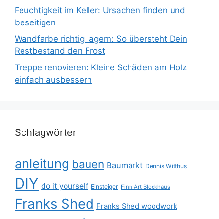
Feuchtigkeit im Keller: Ursachen finden und
beseitigen
Wandfarbe richtig lagern: So übersteht Dein
Restbestand den Frost
Treppe renovieren: Kleine Schäden am Holz
einfach ausbessern
Schlagwörter
anleitung
bauen
Baumarkt
Dennis Witthus
DIY
do it yourself
Einsteiger
Finn Art Blockhaus
Franks Shed
Franks Shed woodwork