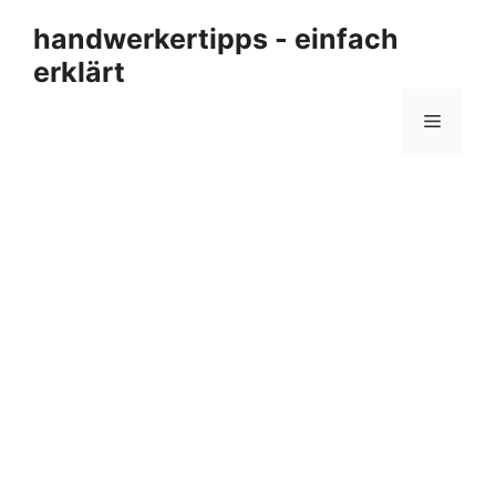
Zum
handwerkertipps - einfach
Inhalt
erklärt
springen
Menü