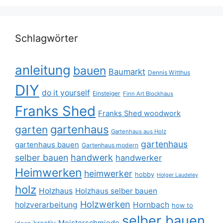
Schlagwörter
anleitung
bauen
Baumarkt
Dennis Witthus
DIY
do it yourself
Einsteiger
Finn Art Blockhaus
Franks Shed
Franks Shed woodwork
gartenhaus
garten
Gartenhaus aus Holz
gartenhaus
gartenhaus bauen
Gartenhaus modern
selber bauen
handwerk
handwerker
Heimwerken
heimwerker
hobby
Holger Laudeley
holz
Holzhaus
Holzhaus selber bauen
Holzwerken
holzverarbeitung
Hornbach
how to
selber bauen
Meisterschmiede
kreativ