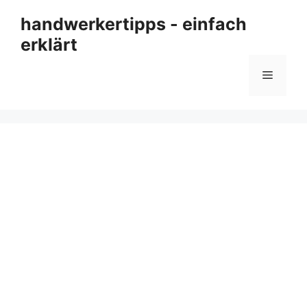
Zum
handwerkertipps - einfach
Inhalt
erklärt
springen
Menü