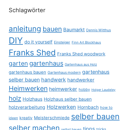
Schlagwörter
anleitung
bauen
Baumarkt
Dennis Witthus
DIY
do it yourself
Einsteiger
Finn Art Blockhaus
Franks Shed
Franks Shed woodwork
gartenhaus
garten
Gartenhaus aus Holz
gartenhaus
gartenhaus bauen
Gartenhaus modern
selber bauen
handwerk
handwerker
Heimwerken
heimwerker
hobby
Holger Laudeley
holz
Holzhaus
Holzhaus selber bauen
Holzwerken
holzverarbeitung
Hornbach
how to
selber bauen
Meisterschmiede
kreativ
ideen
selber machen
tipps
tricks
selbst bauen