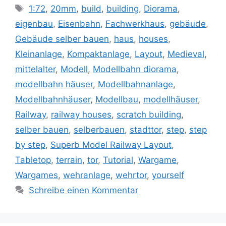
Schlagwörter
1:72
,
20mm
,
build
,
building
,
Diorama
,
eigenbau
,
Eisenbahn
,
Fachwerkhaus
,
gebäude
,
Gebäude selber bauen
,
haus
,
houses
,
Kleinanlage
,
Kompaktanlage
,
Layout
,
Medieval
,
mittelalter
,
Modell
,
Modellbahn diorama
,
modellbahn häuser
,
Modellbahnanlage
,
Modellbahnhäuser
,
Modellbau
,
modellhäuser
,
Railway
,
railway houses
,
scratch building
,
selber bauen
,
selberbauen
,
stadttor
,
step
,
step
by step
,
Superb Model Railway Layout
,
Tabletop
,
terrain
,
tor
,
Tutorial
,
Wargame
,
Wargames
,
wehranlage
,
wehrtor
,
yourself
Schreibe einen Kommentar