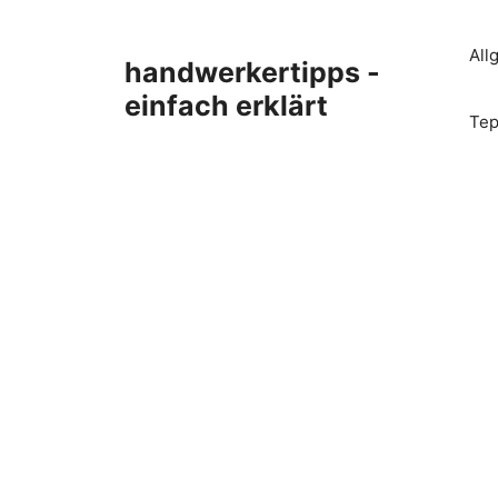
Zum
Inhalt
All
handwerkertipps -
springen
einfach erklärt
Tep