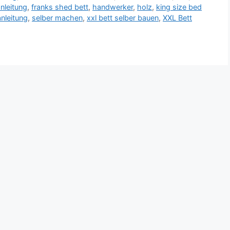
nleitung
,
franks shed bett
,
handwerker
,
holz
,
king size bed
nleitung
,
selber machen
,
xxl bett selber bauen
,
XXL Bett