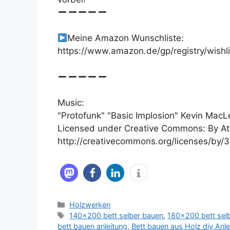
Meine Amazon Wunschliste:
https://www.amazon.de/gp/registry/wish
Music:
"Protofunk" "Basic Implosion" Kevin Mac
Licensed under Creative Commons: By Att
http://creativecommons.org/licenses/by/3
Kategorien
Holzwerken
Schlagwörter
140x200 bett selber bauen
,
180x200 bett sel
bett bauen anleitung
,
Bett bauen aus Holz diy Anle