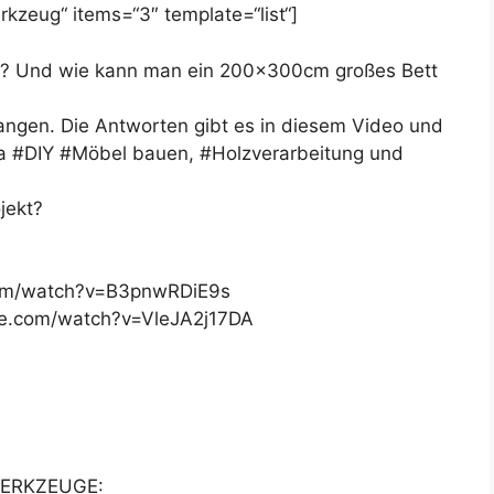
kzeug“ items=“3″ template=“list“]
t? Und wie kann man ein 200x300cm großes Bett
angen. Die Antworten gibt es in diesem Video und
ma #DIY #Möbel bauen, #Holzverarbeitung und
jekt?
com/watch?v=B3pnwRDiE9s
be.com/watch?v=VleJA2j17DA
ERKZEUGE: