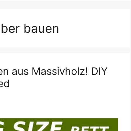
lber bauen
en aus Massivholz! DIY
ed