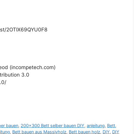
list/2OTIX69QYU0F8
Leod (incompetech.com)
ribution 3.0
.0/
ber bauen
,
200x300 Bett selber bauen DIY
,
anleitung
,
Bett
,
itung
,
Bett bauen aus Massivholz
,
Bett bauen holz
,
DIY
,
DIY