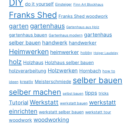
DIY
do it yourself
Einsteiger
Finn Art Blockhaus
Franks Shed
Franks Shed woodwork
gartenhaus
garten
Gartenhaus aus Holz
gartenhaus
gartenhaus bauen
Gartenhaus modern
selber bauen
handwerk
handwerker
Heimwerken
heimwerker
hobby
Holger Laudeley
holz
Holzhaus
Holzhaus selber bauen
Holzwerken
holzverarbeitung
Hornbach
how to
selber bauen
Meisterschmiede
kreativ
ideen
selber machen
tipps
tricks
selbst bauen
Werkstatt
werkstatt
Tutorial
werkstatt bauen
einrichten
werkstatt selber bauen
werkstatt tour
woodworking
woodwork