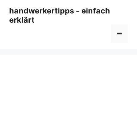
Zum
handwerkertipps - einfach
Inhalt
erklärt
springen
Menü