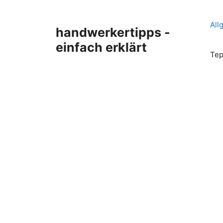
Zum
Inhalt
All
handwerkertipps -
springen
einfach erklärt
Tep