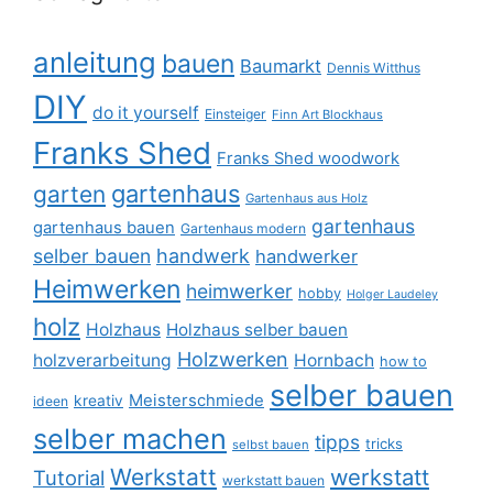
anleitung
bauen
Baumarkt
Dennis Witthus
DIY
do it yourself
Einsteiger
Finn Art Blockhaus
Franks Shed
Franks Shed woodwork
gartenhaus
garten
Gartenhaus aus Holz
gartenhaus
gartenhaus bauen
Gartenhaus modern
selber bauen
handwerk
handwerker
Heimwerken
heimwerker
hobby
Holger Laudeley
holz
Holzhaus
Holzhaus selber bauen
Holzwerken
holzverarbeitung
Hornbach
how to
selber bauen
Meisterschmiede
kreativ
ideen
selber machen
tipps
tricks
selbst bauen
Werkstatt
werkstatt
Tutorial
werkstatt bauen