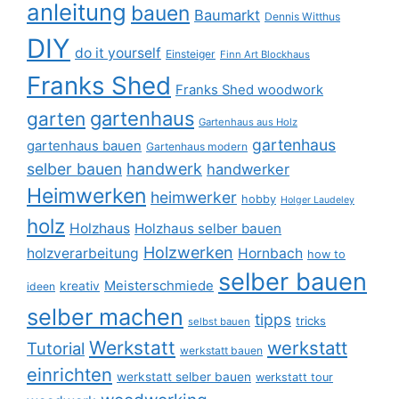
anleitung
bauen
Baumarkt
Dennis Witthus
DIY
do it yourself
Einsteiger
Finn Art Blockhaus
Franks Shed
Franks Shed woodwork
gartenhaus
garten
Gartenhaus aus Holz
gartenhaus
gartenhaus bauen
Gartenhaus modern
selber bauen
handwerk
handwerker
Heimwerken
heimwerker
hobby
Holger Laudeley
holz
Holzhaus
Holzhaus selber bauen
Holzwerken
holzverarbeitung
Hornbach
how to
selber bauen
Meisterschmiede
kreativ
ideen
selber machen
tipps
tricks
selbst bauen
Werkstatt
werkstatt
Tutorial
werkstatt bauen
einrichten
werkstatt selber bauen
werkstatt tour