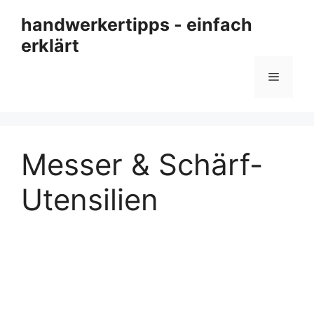
Zum
handwerkertipps - einfach
Inhalt
erklärt
springen
Menü
Messer & Schärf-
Utensilien