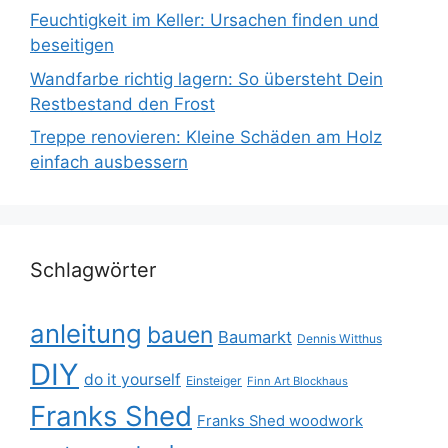
Feuchtigkeit im Keller: Ursachen finden und
beseitigen
Wandfarbe richtig lagern: So übersteht Dein
Restbestand den Frost
Treppe renovieren: Kleine Schäden am Holz
einfach ausbessern
Schlagwörter
anleitung
bauen
Baumarkt
Dennis Witthus
DIY
do it yourself
Einsteiger
Finn Art Blockhaus
Franks Shed
Franks Shed woodwork