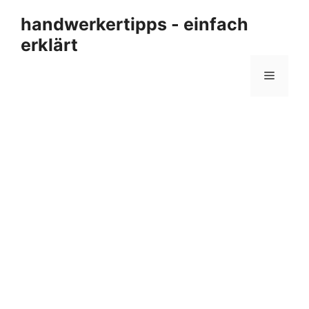
Zum
handwerkertipps - einfach
Inhalt
erklärt
springen
Menü