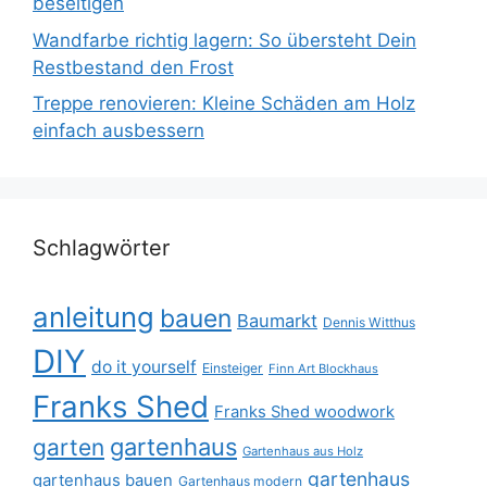
beseitigen
Wandfarbe richtig lagern: So übersteht Dein
Restbestand den Frost
Treppe renovieren: Kleine Schäden am Holz
einfach ausbessern
Schlagwörter
anleitung
bauen
Baumarkt
Dennis Witthus
DIY
do it yourself
Einsteiger
Finn Art Blockhaus
Franks Shed
Franks Shed woodwork
gartenhaus
garten
Gartenhaus aus Holz
gartenhaus
gartenhaus bauen
Gartenhaus modern