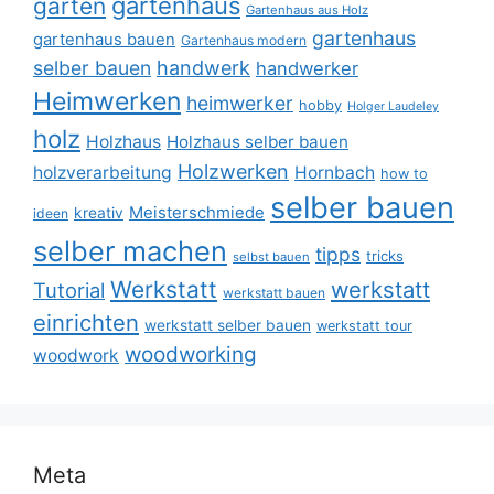
gartenhaus
garten
Gartenhaus aus Holz
gartenhaus
gartenhaus bauen
Gartenhaus modern
selber bauen
handwerk
handwerker
Heimwerken
heimwerker
hobby
Holger Laudeley
holz
Holzhaus
Holzhaus selber bauen
Holzwerken
holzverarbeitung
Hornbach
how to
selber bauen
Meisterschmiede
kreativ
ideen
selber machen
tipps
tricks
selbst bauen
Werkstatt
werkstatt
Tutorial
werkstatt bauen
einrichten
werkstatt selber bauen
werkstatt tour
woodworking
woodwork
Meta