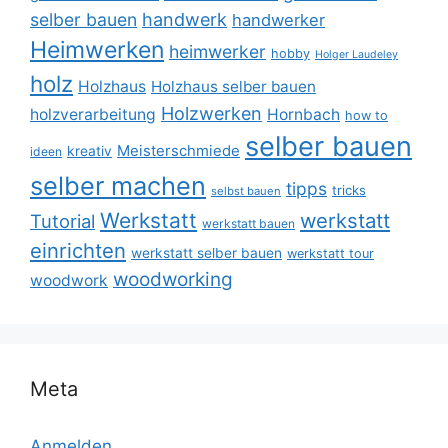
selber bauen
handwerk
handwerker
Heimwerken
heimwerker
hobby
Holger Laudeley
holz
Holzhaus
Holzhaus selber bauen
Holzwerken
holzverarbeitung
Hornbach
how to
selber bauen
Meisterschmiede
kreativ
ideen
selber machen
tipps
tricks
selbst bauen
Werkstatt
werkstatt
Tutorial
werkstatt bauen
einrichten
werkstatt selber bauen
werkstatt tour
woodworking
woodwork
Meta
Anmelden