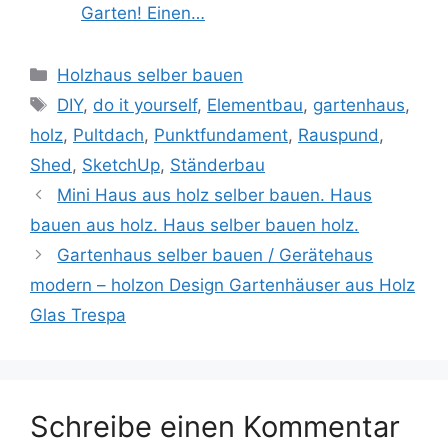
Garten! Einen…
Kategorien
Holzhaus selber bauen
Schlagwörter
DIY
,
do it yourself
,
Elementbau
,
gartenhaus
,
holz
,
Pultdach
,
Punktfundament
,
Rauspund
,
Shed
,
SketchUp
,
Ständerbau
Mini Haus aus holz selber bauen. Haus
bauen aus holz. Haus selber bauen holz.
Gartenhaus selber bauen / Gerätehaus
modern – holzon Design Gartenhäuser aus Holz
Glas Trespa
Schreibe einen Kommentar