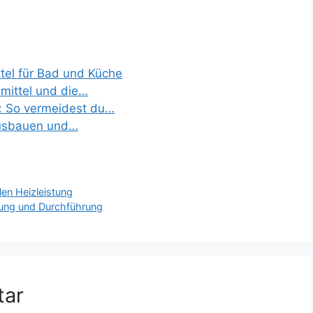
tel für Bad und Küche
smittel und die…
n: So vermeidest du…
ausbauen und…
llen Heizleistung
nung und Durchführung
tar