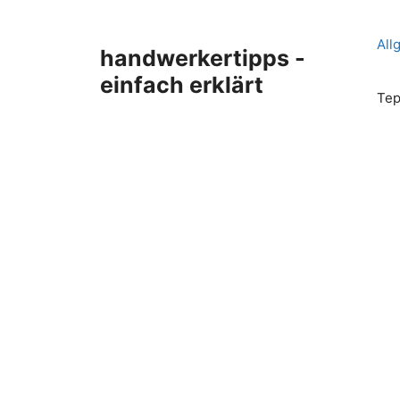
Zum
Inhalt
All
handwerkertipps -
springen
einfach erklärt
Tep