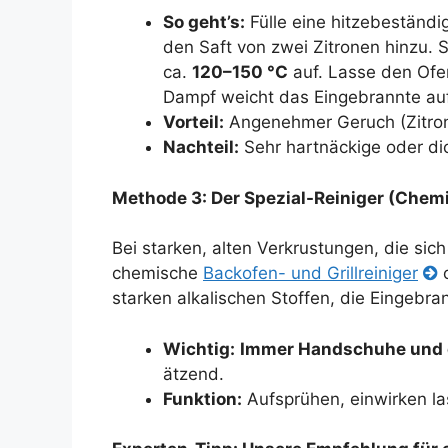
So geht’s:
Fülle eine hitzebeständi
den Saft von zwei Zitronen hinzu. S
ca.
120–150 °C
auf. Lasse den Ofe
Dampf weicht das Eingebrannte au
Vorteil:
Angenehmer Geruch (Zitron
Nachteil:
Sehr hartnäckige oder dic
Methode 3: Der Spezial-Reiniger (Chemie
Bei starken, alten Verkrustungen, die si
chemische
Backofen- und Grillreiniger
o
starken alkalischen Stoffen, die Eingeb
Wichtig:
Immer Handschuhe und ei
ätzend.
Funktion:
Aufsprühen, einwirken la