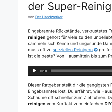
der Super-Reinig
von
Der Handwerker
Eingebrannte Rückstände, verkrustetes F
reinigen
gehört für viele zu den unbelie
sammeln sich Keime und ungesunde Dämp
muss oft zu
speziellen Reinigern
greife
ist die beste? Von Hausmitteln bis zum P
Audio-
00:00
Player
Dieser Ratgeber stellt dir die gängigsten
Eingebranntes löst. Du erfährst, wie Haus
Schäume oft schneller zum Ziel führen. De
reinigen
vom Kraftakt zum einfachen
DIY