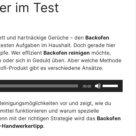
er im Test
ett und hartnäckige Gerüche – den
Backofen
btesten Aufgaben im Haushalt. Doch gerade hier
fe. Wer effizient
Backofen reinigen
möchte,
n oder sich in Geduld üben. Aber welche Methode
rofi-Produkt gibt es verschiedene Ansätze.
Pfeiltasten
00:00
Hoch/Runter
benutzen,
 Reinigungsmöglichkeiten vor und zeigt, wie du
um
mittel funktionieren und warum spezielle
die
nn mit der richtigen Strategie wird das
Backofen
Lautstärke
-Handwerkertipp
.
zu