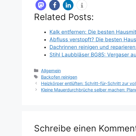
Related Posts:
Kalk entfernen: Die besten Hausmit
Abfluss verstopft? Die besten Hau
Dachrinnen reinigen und repariere
Stihl Laubbläser BG85: Vergaser 
Kategorien
Allgemein
Schlagwörter
Backofen reinigen
Heizkörper entlüften: Schritt-für-Schritt zur vo
Kleine Mauerdurchbrüche selber machen: Pla
Schreibe einen Kommen